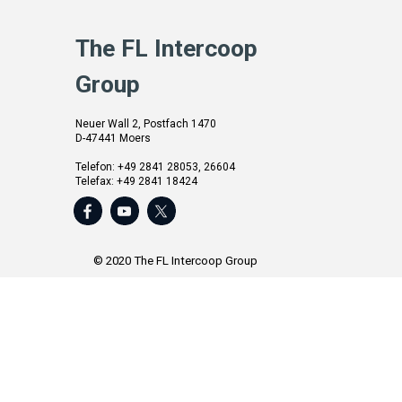
The FL Intercoop
Group
Neuer Wall 2, Postfach 1470
D-47441 Moers
Telefon: +49 2841 28053, 26604
Telefax: +49 2841 18424
info@fl-intercoop.de
http://www.translation.nrw
(Corporate
site)
http://www.translation.sc
© 2020 The FL Intercoop Group